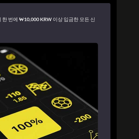
뒤 한 번에
₩10,000 KRW
이상 입금한 모든 신