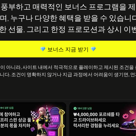
 풍부하고 매력적인 보너스 프로그램을 제
, 누구나 다양한 혜택을 받을 수 있습니다
한 선물, 그리고 한정 프로모션과 상시 
보너스 지금 받기
이 아니라, 사이트 내에서 적극적으로 플레이하고 제시된 조건을 
니다. 조건이 명확하지 않거나 지급 과정에서 어려움이 생기면, 언