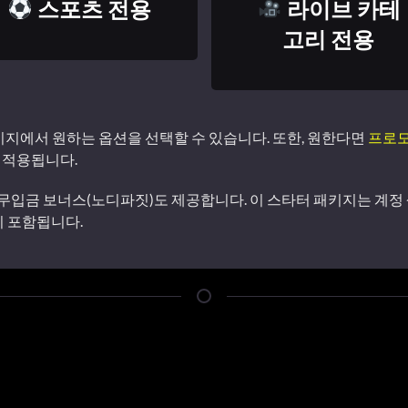
스포츠 전용
라이브 카테
고리 전용
이지에서 원하는 옵션을 선택할 수 있습니다. 또한, 원한다면
프로모
동 적용됩니다.
 무입금 보너스(노디파짓)도 제공합니다. 이 스타터 패키지는 계정
이 포함됩니다.