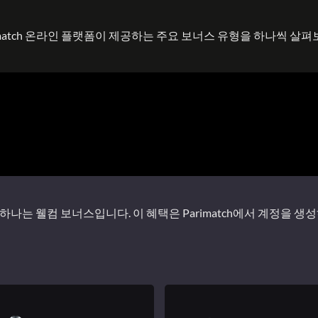
imatch 온라인 플랫폼이 제공하는 주요 보너스 유형을 하나씩 살
 하나는 웰컴 보너스입니다. 이 혜택은 Parimatch에서 계정을 