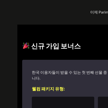
이제 Par
신규 가입 보너스
한국 이용자들이 받을 수 있는 첫 번째 선물 중
니다.
웰컴 패키지 유형: